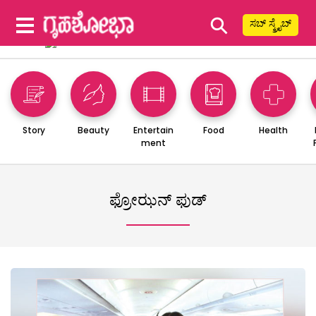
⚲
ಸಬ್ ಸ್ಕ್ರೈಬ್
Story
Beauty
Entertain
Food
Health
ment
ಫ್ರೋಝನ್ ಫುಡ್