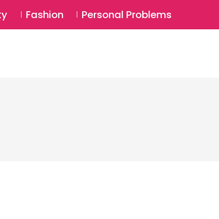
⚲
BSCRIBE
Login
ty
Fashion
Personal Problems
⚲