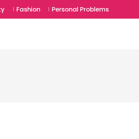
⚲
BSCRIBE
Login
ty
Fashion
Personal Problems
⚲