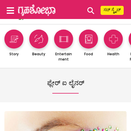
⚲
ಸಬ್ ಸ್ಕ್ರೈಬ್
Story
Beauty
Entertain
Food
Health
ment
ಫ್ಲೇರ್ ಐ ಲೈನರ್