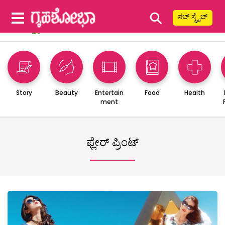
⚲
ಸಬ್ ಸ್ಕ್ರೈಬ್
Story
Beauty
Entertain
Food
Health
ment
ಫ್ಲೇರ್ ಪ್ರಿಂಟ್