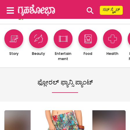
⚲
ಸಬ್ ಸ್ಕ್ರೈಬ್
Story
Beauty
Entertain
Food
Health
ment
ಫ್ಲೋರಲ್ ಫ್ಯಾನ್ಸಿ ಪ್ಯಾಂಟ್