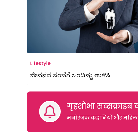
Lifestyle
ಜೀವನದ ಸಂಜೆಗೆ ಒಂದಿಷ್ಟು ಉಳಿಸಿ
गृहशोभा सब्सक्राइब क
मनोरंजक कहानियों और महिलाओं