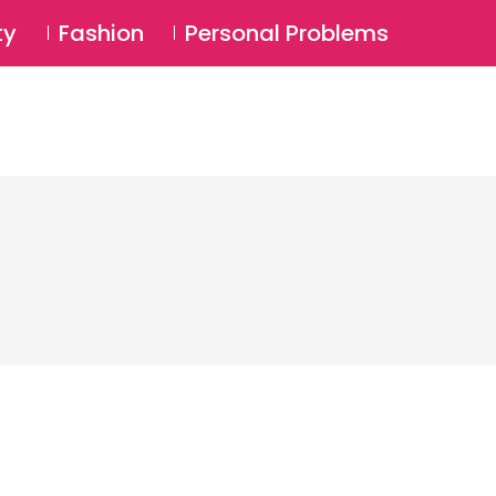
⚲
BSCRIBE
Login
ty
Fashion
Personal Problems
⚲