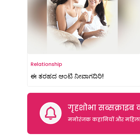
Relationship
ಈ ತರಹದ ಆಂಟಿ ನೀವಾಗದಿರಿ!
गृहशोभा सब्सक्राइब क
मनोरंजक कहानियों और महिलाओं