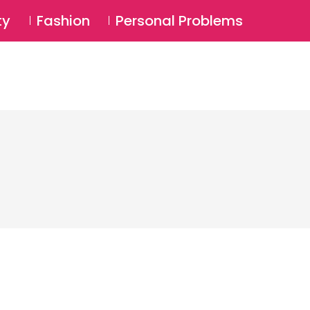
⚲
BSCRIBE
Login
ty
Fashion
Personal Problems
⚲