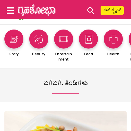
⚲
ಸಬ್ ಸ್ಕ್ರೈಬ್
Story
Beauty
Entertain
Food
Health
ment
ಬಗೆಬಗೆ. ತಿಂಡಿಗಳು