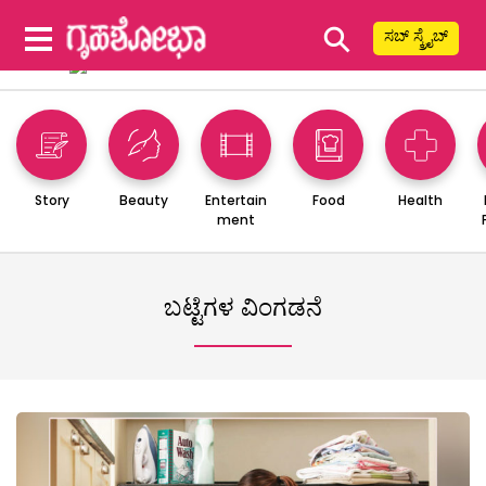
⚲
ಸಬ್ ಸ್ಕ್ರೈಬ್
Story
Beauty
Entertain
Food
Health
ment
ಬಟ್ಟೆಗಳ ವಿಂಗಡನೆ