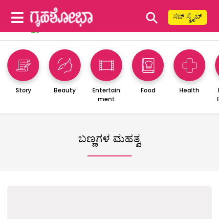
⚲
ಸಬ್ ಸ್ಕ್ರೈಬ್
Story
Beauty
Entertain
Food
Health
ment
ಬಣ್ಣಗಳ ಮಹತ್ವ