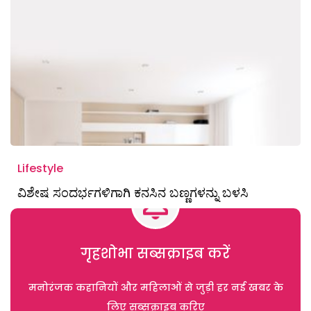
Lifestyle
ವಿಶೇಷ ಸಂದರ್ಭಗಳಿಗಾಗಿ ಕನಸಿನ ಬಣ್ಣಗಳನ್ನು ಬಳಸಿ
गृहशोभा सब्सक्राइब करें
मनोरंजक कहानियों और महिलाओं से जुड़ी हर नई खबर के
लिए सब्सक्राइब करिए