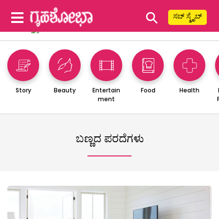
⚲
ಸಬ್ ಸ್ಕ್ರೈಬ್
Story
Beauty
Entertain
Food
Health
ment
ಬಣ್ಣದ ಪರದೆಗಳು