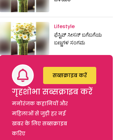
Lifestyle
ಫೆಸ್ಟಿವ್ ಸೀಸನ್‌ ಬಗೆಬಗೆಯ
ಬಣ್ಣಗಳ ಸಂಗಮ
सब्सक्राइब करें
गृहशोभा सब्सक्राइब करें
मनोरंजक कहानियों और
महिलाओं से जुड़ी हर नई
खबर के लिए सब्सक्राइब
करिए