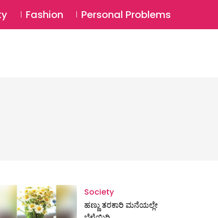
⚲
BSCRIBE
Login
ty
Fashion
Personal Problems
⚲
Society
ಹಣ್ಣು ತರಕಾರಿ ಮನೆಯಲ್ಲೇ
ಬೆಳೆಯಿರಿ