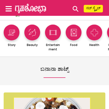
⚲
ಸಬ್ ಸ್ಕ್ರೈಬ್
Story
Beauty
Entertain
Food
Health
ment
ಬನಾನಾ ಶಾಟ್ಸ್