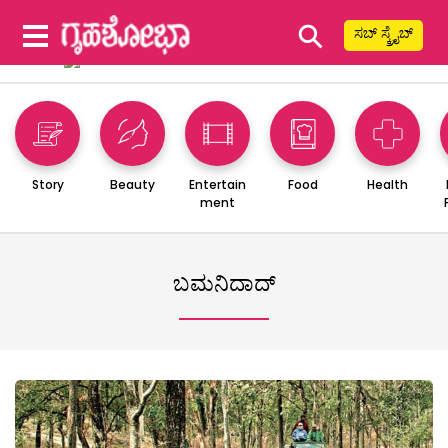
⚲
ಸಬ್ ಸ್ಕ್ರೈಬ್
Story
Beauty
Entertain
Food
Health
ment
ಬಮನಿದಾದ್