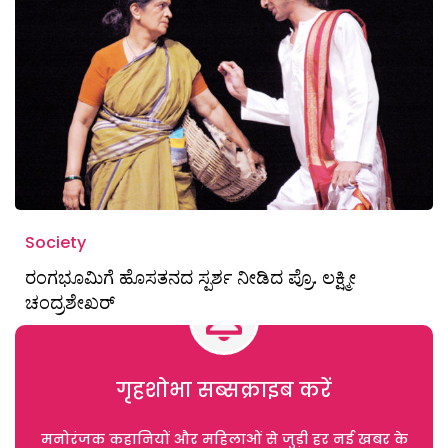
Society
ರಂಗಭೂಮಿಗೆ ಹೊಸತನದ ಸ್ಪರ್ಶ ನೀಡಿದ ಪ್ರೊ. ಲಕ್ಷ್ಮೀ
ಚಂದ್ರಶೇಖರ್
गृहशोभा सब्सक्राइब करें
मनोरंजक कहानियों और महिलाओं से जुड़ी हर नई खबर के