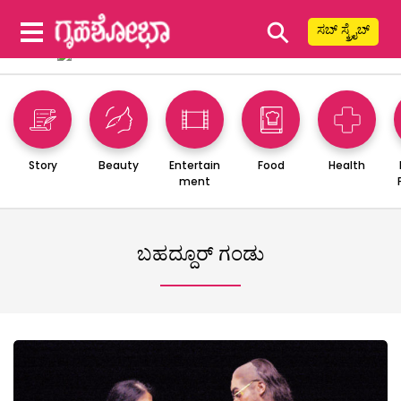
⚲
ಸಬ್ ಸ್ಕ್ರೈಬ್
Story
Beauty
Entertain
Food
Health
ment
ಬಹದ್ದೂರ್ ಗಂಡು