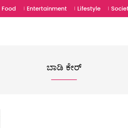
SU
Food
Entertainment
Lifestyle
Socie
ಬಾಡಿ ಕೇರ್