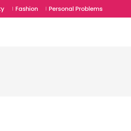
⚲
BSCRIBE
Login
ty
Fashion
Personal Problems
⚲