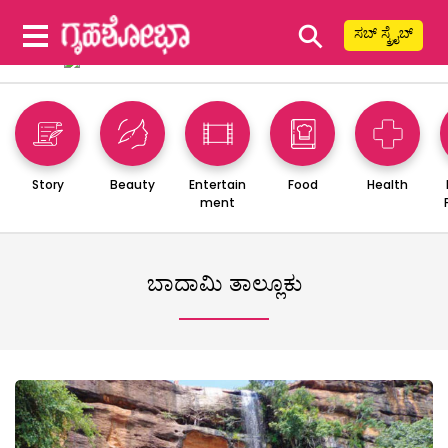
⚲
ಸಬ್ ಸ್ಕ್ರೈಬ್
Story
Beauty
Entertain
Food
Health
ment
ಬಾದಾಮಿ ತಾಲ್ಲೂಕು