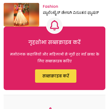
Fashion
ವ್ಯಾಲೆಂಟೈನ್‌ ಡೇಗಾಗಿ ವಿನೂತನ ಫ್ಯಾಷನ್
गृहशोभा सब्सक्राइब करें
मनोरंजक कहानियों और महिलाओं से जुड़ी हर नई खबर के
लिए सब्सक्राइब करिए
सब्सक्राइब करें