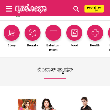
⚲
ಸಬ್ ಸ್ಕ್ರೈಬ್
Story
Beauty
Entertain
Food
Health
ment
ಬಿಂದಾಸ್ ಫ್ಯಾಷನ್