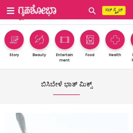
⚲
ಸಬ್ ಸ್ಕ್ರೈಬ್
Story
Beauty
Entertain
Food
Health
ment
ಬಿಸಿಬೇಳೆ ಭಾತ್ ಮಿಕ್ಸ್