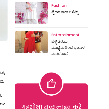
Fashion
ಟ್ರೆಂಡಿ ಕಾರ್ಡ್‌ ಸೆಟ್ಸ್
Entertainment
ಬೆಳ್ಳಿ ತೆರೆಯ
ಮಾಧ್ಯಮದಿಂದ ಧಾರಾಳ
ಮನರಂಜನೆ
ರಸ,
ಬಿ.
ಿ,
ಕು.
गृहशोभा सब्सक्राइब करें