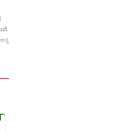
ೆ
ಾಣಿ
ಅನ್ನ