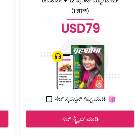
ಡಿಜಿಟಲ್ + 12 ಪ್ರಿಂಟ್ ಮ್ಯಾಗಜೀನ್
(1 साल)
USD79
ಸಬ್ ಸ್ಕಿರಪ್ಶನ್ ಗಿಫ್ಟ್ ಮಾಡಿ
ಸಬ್ ಸ್ಕ್ರೈಬ್ ಮಾಡಿ