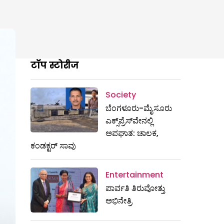
टॉप स्टोरीज
Society
ಬೆಂಗಳೂರು-ಮೈಸೂರು
ಎಕ್ಸ್​ಪ್ರೆಸ್‌ವೇನಲ್ಲಿ
ಅಪಘಾತ: ಚಾಲಕ,
ಕಂಡಕ್ಟರ್ ಸಾವು
Entertainment
ಪಾರ್ವತಿ ತಿರುವೋತ್ತು
ಅಭಿನೇತ್ರಿ