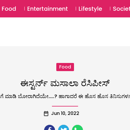
SU
Food
Entertainment
Lifestyle
Socie
Food
ಈಸ್ಟರ್ನ್ ಮಸಾಲಾ ರೆಸಿಪೀಸ್
 ಮಾಡಿ ಬೋರಾಗಿದೆಯೇ…..? ಹಾಗಾದರೆ ಈ ಹೊಸ ಹೊಸ ತಿನಿಸುಗಳನ್ನ
Jun 10, 2022