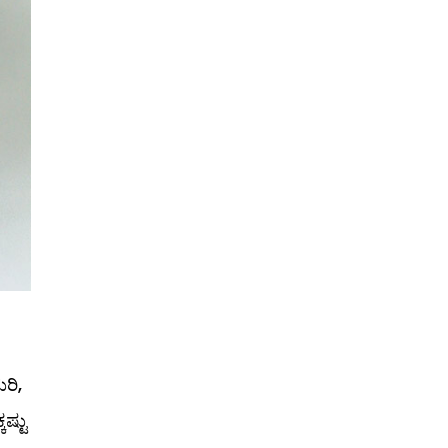
ರಿ,
ಷ್ಟು