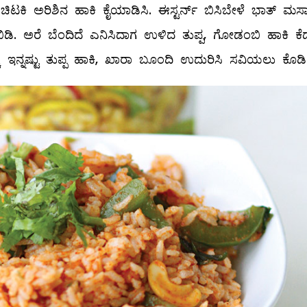
ಚಿಟಕಿ ಅರಿಶಿನ ಹಾಕಿ ಕೈಯಾಡಿಸಿ. ಈಸ್ಟರ್ನ್‌ ಬಿಸಿಬೇಳೆ ಭಾತ್‌ ಮಸ
ಿಡಿ. ಅರೆ ಬೆಂದಿದೆ ಎನಿಸಿದಾಗ ಉಳಿದ ತುಪ್ಪ, ಗೋಡಂಬಿ ಹಾಕಿ ಕೆದ
ೆ ಇನ್ನಷ್ಟು ತುಪ್ಪ ಹಾಕಿ, ಖಾರಾ ಬೂಂದಿ ಉದುರಿಸಿ ಸವಿಯಲು ಕೊಡಿ