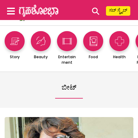
⚲
ಸಬ್ ಸ್ಕ್ರೈಬ್
Story
Beauty
Entertain
Food
Health
ment
ಬೀಟ್