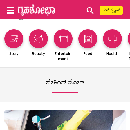
⚲
ಸಬ್ ಸ್ಕ್ರೈಬ್
Story
Beauty
Entertain
Food
Health
ment
ಬೇಕಿಂಗ್ ಸೋಡ