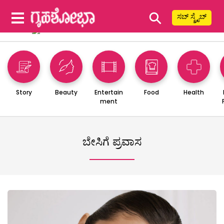
⚲
ಸಬ್ ಸ್ಕ್ರೈಬ್
Story
Beauty
Entertain
Food
Health
ment
ಬೇಸಿಗೆ ಪ್ರವಾಸ