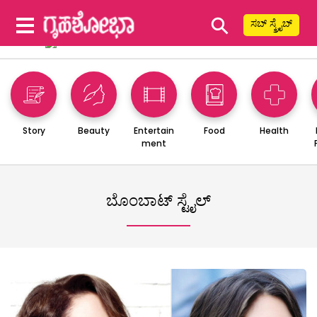
⚲
ಸಬ್ ಸ್ಕ್ರೈಬ್
Story
Beauty
Entertain
Food
Health
ment
ಬೊಂಬಾಟ್ ಸ್ಟೈಲ್