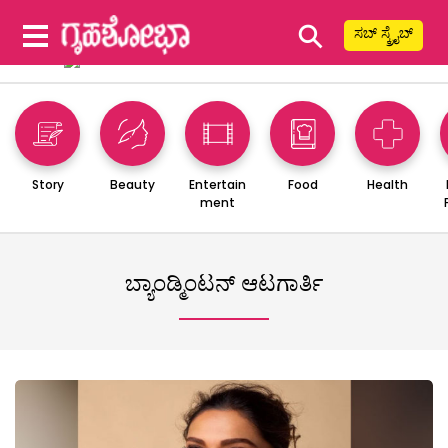
⚲
ಸಬ್ ಸ್ಕ್ರೈಬ್
Story
Beauty
Entertain
Food
Health
ment
ಬ್ಯಾಂಡ್ಮಿಂಟನ್ ಆಟಗಾರ್ತಿ