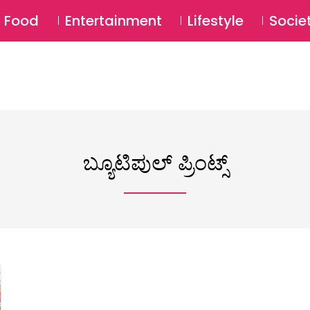
SU
Food
Entertainment
Lifestyle
Socie
ಬ್ಯೂಟಿಪುಲ್ ಪ್ರಿಂಟ್ಸ್