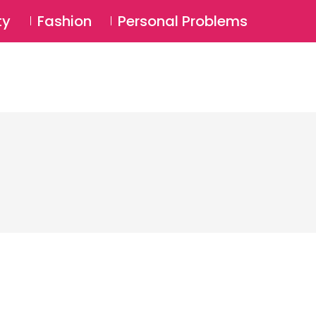
⚲
BSCRIBE
Login
ty
Fashion
Personal Problems
⚲