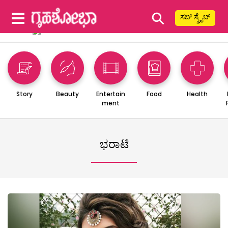
⚲
ಸಬ್ ಸ್ಕ್ರೈಬ್
Story
Beauty
Entertain
Food
Health
ment
ಭರಾಟೆ