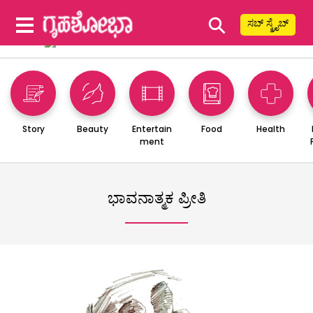
⚲
ಸಬ್ ಸ್ಕ್ರೈಬ್
Story
Beauty
Entertain
Food
Health
ment
ಭಾವನಾತ್ಮಕ ಪ್ರೀತಿ