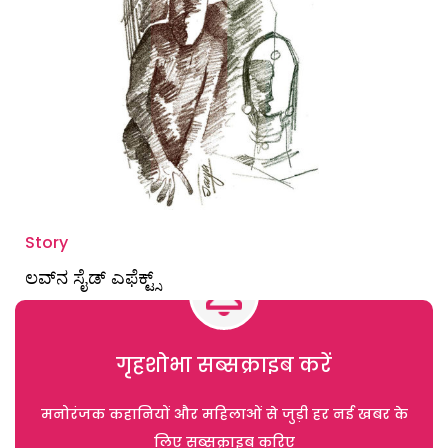
Story
ಲವ್‌ನ ಸೈಡ್ ಎಫೆಕ್ಟ್ಸ್
गृहशोभा सब्सक्राइब करें
मनोरंजक कहानियों और महिलाओं से जुड़ी हर नई खबर के
लिए सब्सक्राइब करिए