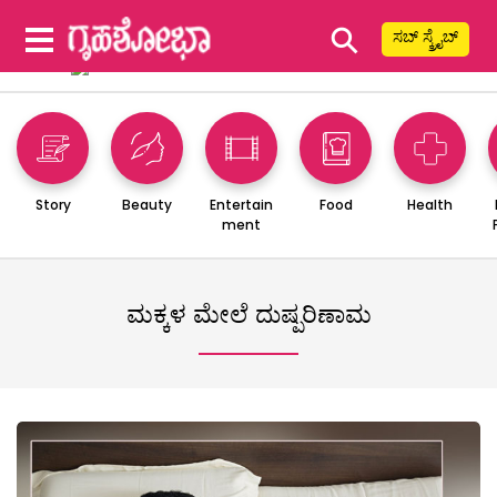
⚲
ಸಬ್ ಸ್ಕ್ರೈಬ್
Story
Beauty
Entertain
Food
Health
ment
ಮಕ್ಕಳ ಮೇಲೆ ದುಷ್ಪರಿಣಾಮ