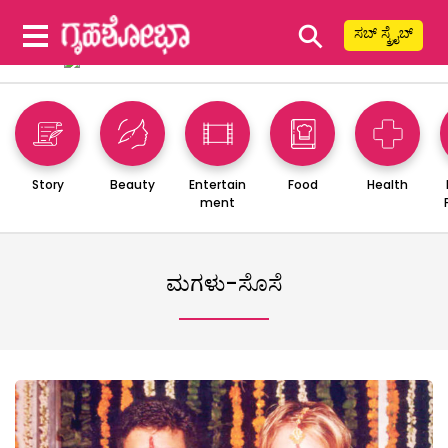
⚲
ಸಬ್ ಸ್ಕ್ರೈಬ್
Story
Beauty
Entertain
Food
Health
ment
ಮಗಳು-ಸೊಸೆ