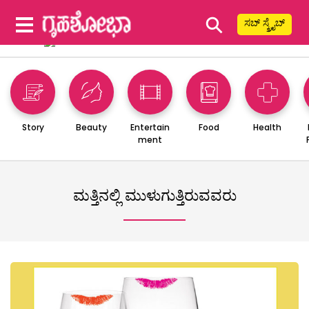
⚲
ಸಬ್ ಸ್ಕ್ರೈಬ್
Story
Beauty
Entertain
Food
Health
ment
ಮತ್ತಿನಲ್ಲಿ ಮುಳುಗುತ್ತಿರುವವರು