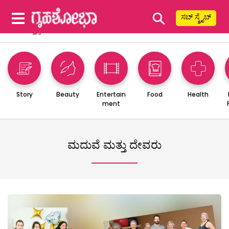
⚲
ಸಬ್ ಸ್ಕ್ರೈಬ್
Story
Beauty
Entertain
Food
Health
ment
ಮದುವೆ ಮತ್ತು ದೇವರು