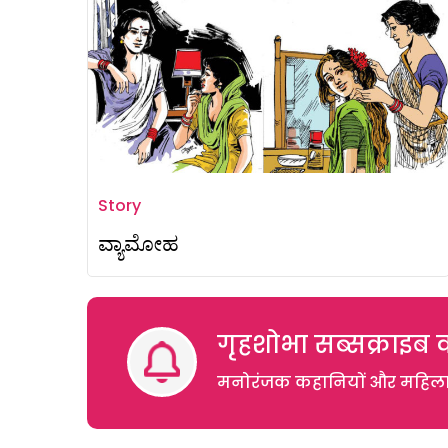
Story
ವ್ಯಾಮೋಹ
गृहशोभा सब्सक्राइब क
मनोरंजक कहानियों और महिलाओं