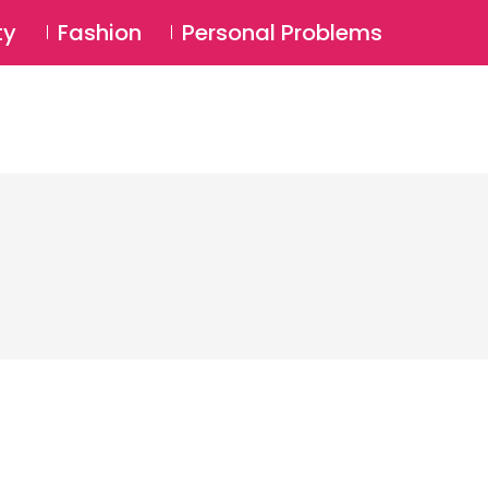
⚲
BSCRIBE
Login
ty
Fashion
Personal Problems
⚲