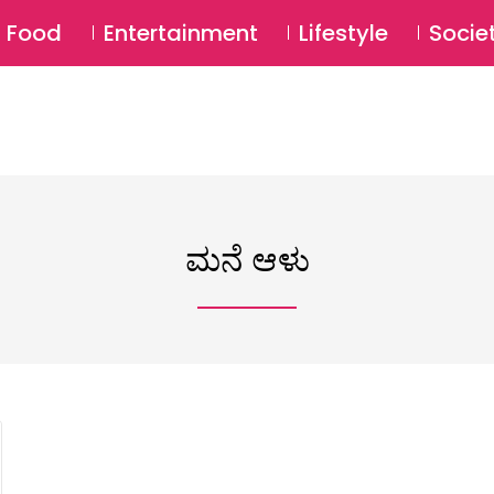
SU
Food
Entertainment
Lifestyle
Socie
ಮನೆ ಆಳು