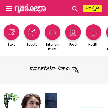
⚲
ಸಬ್ ಸ್ಕ್ರೈಬ್
Story
Beauty
Entertain
Food
Health
ment
ಮಾರ್ಗರೀಟಾ ವಿತ್ಎ ಸ್ಟ್ರಾ