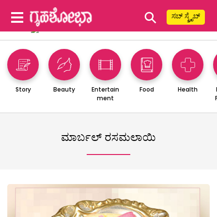
⚲
ಸಬ್ ಸ್ಕ್ರೈಬ್
Story
Beauty
Entertain
Food
Health
ment
ಮಾರ್ಬಲ್ ರಸಮಲಾಯಿ