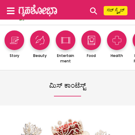
⚲
ಸಬ್ ಸ್ಕ್ರೈಬ್
Story
Beauty
Entertain
Food
Health
ment
ಮಿಸ್ ಕಾಂಟೆಸ್ಟ್