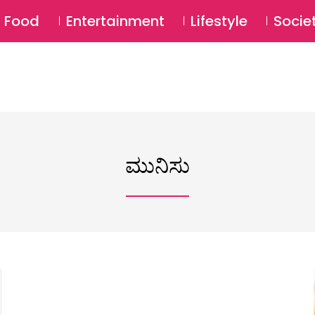
SU
Food
Entertainment
Lifestyle
Socie
ಮುನಿಸು