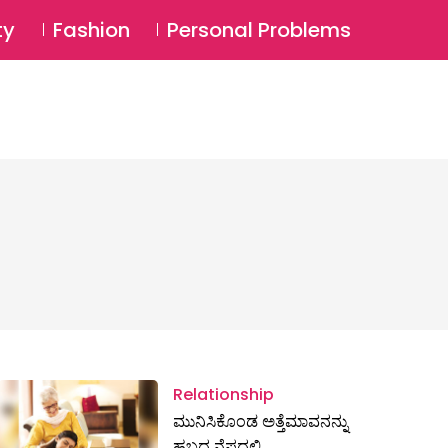
⚲
BSCRIBE
Login
ty
Fashion
Personal Problems
⚲
Relationship
ಮುನಿಸಿಕೊಂಡ ಅತ್ತೆಮಾವನನ್ನು
ಹಬ್ಬದ ನೆಪದಲ್ಲಿ