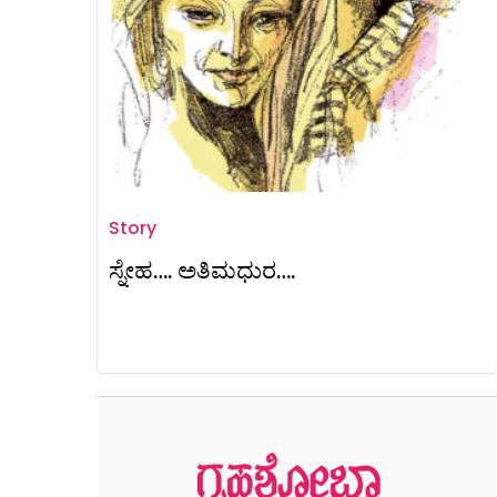
Story
ಸ್ನೇಹ…. ಅತಿಮಧುರ….