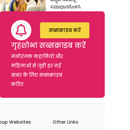
ಸಮಾಧಾನಗೊಳಿಸಿ
सब्सक्राइब करें
गृहशोभा सब्सक्राइब करें
मनोरंजक कहानियों और
महिलाओं से जुड़ी हर नई
खबर के लिए सब्सक्राइब
करिए
oup Websites
Other Links