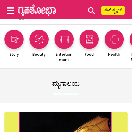
⚲
ಸಬ್ ಸ್ಕ್ರೈಬ್
Story
Beauty
Entertain
Food
Health
ment
ಮೃಗಾಲಯ