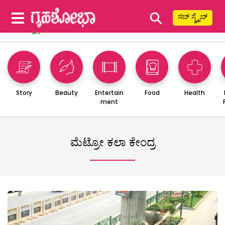
⚲
ಸಬ್ ಸ್ಕ್ರೈಬ್
Story
Beauty
Entertain
Food
Health
ment
ಮೆಟ್ರೋ ಕಲಾ ಕೇಂದ್ರ