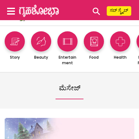
⚲
ಸಬ್ ಸ್ಕ್ರೈಬ್
Story
Beauty
Entertain
Food
Health
ment
ಮೆಸೇಜ್