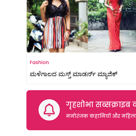
Fashion
ಮಳೆಗಾಲದ ಮಸ್ತ್ ಮಾಡರ್ನ್ ಮ್ಯಾಜಿಕ್
गृहशोभा सब्सक्राइब क
मनोरंजक कहानियों और महिलाओं