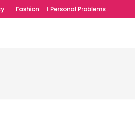
⚲
BSCRIBE
Login
ty
Fashion
Personal Problems
⚲