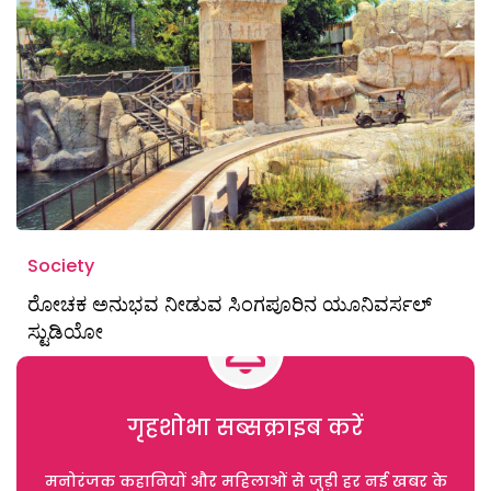
Society
ರೋಚಕ ಅನುಭವ ನೀಡುವ ಸಿಂಗಪೂರಿನ ಯೂನಿವರ್ಸಲ್
ಸ್ಟುಡಿಯೋ
गृहशोभा सब्सक्राइब करें
मनोरंजक कहानियों और महिलाओं से जुड़ी हर नई खबर के