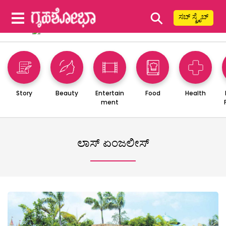
⚲
ಸಬ್ ಸ್ಕ್ರೈಬ್
Story
Beauty
Entertain
Food
Health
ment
ಲಾಸ್ ಏಂಜಲೀಸ್