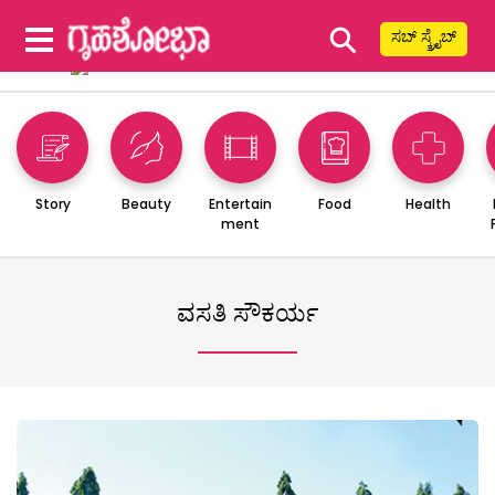
⚲
ಸಬ್ ಸ್ಕ್ರೈಬ್
Story
Beauty
Entertain
Food
Health
ment
ವಸತಿ ಸೌಕರ್ಯ