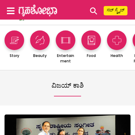
⚲
ಸಬ್ ಸ್ಕ್ರೈಬ್
Story
Beauty
Entertain
Food
Health
ment
ವಿಜಯ್ ಕಾಶಿ