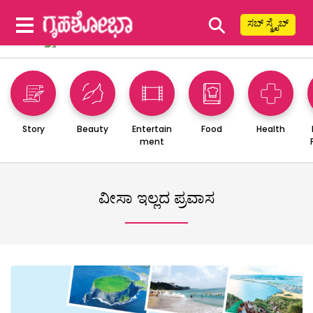
⚲
ಸಬ್ ಸ್ಕ್ರೈಬ್
Story
Beauty
Entertain
Food
Health
ment
ವೀಸಾ ಇಲ್ಲದ ಪ್ರವಾಸ