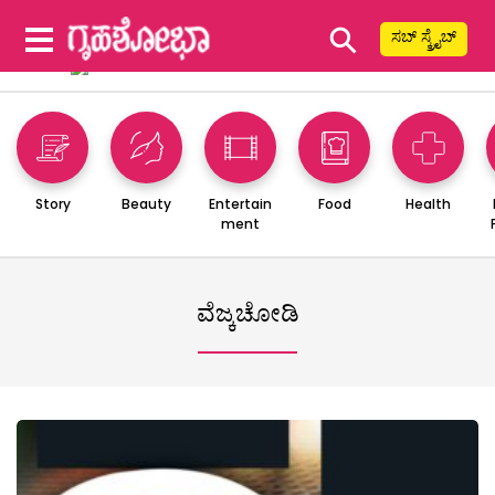
⚲
ಸಬ್ ಸ್ಕ್ರೈಬ್
Story
Beauty
Entertain
Food
Health
ment
ವೆಜ್ಕಚೋಡಿ