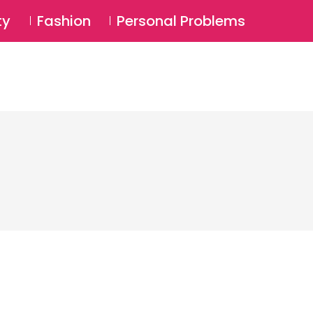
⚲
BSCRIBE
Login
ty
Fashion
Personal Problems
⚲