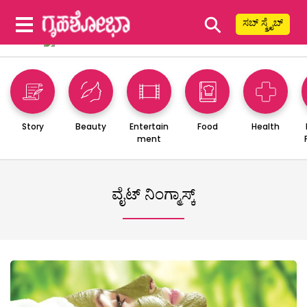
⚲
ಸಬ್ ಸ್ಕ್ರೈಬ್
Story
Beauty
Entertain
Food
Health
ment
ವೈಟ್ ನಿಂಗ್ಮಾಸ್ಕ್