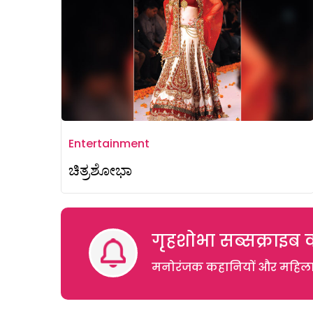
Entertainment
ಚಿತ್ರಶೋಭಾ
गृहशोभा सब्सक्राइब क
मनोरंजक कहानियों और महिलाओं