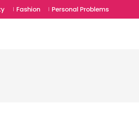
⚲
BSCRIBE
Login
ty
Fashion
Personal Problems
⚲